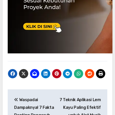
Post
Waspadai
7 Teknik Aplikasi Lem
navigation
Dampaknya! 7 Fakta
Kayu Paling Efektif