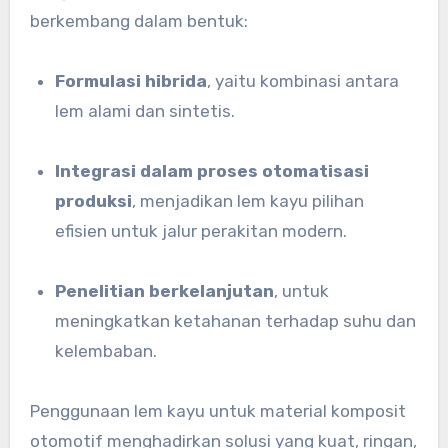
berkembang dalam bentuk:
Formulasi hibrida
, yaitu kombinasi antara
lem alami dan sintetis.
Integrasi dalam proses otomatisasi
produksi
, menjadikan lem kayu pilihan
efisien untuk jalur perakitan modern.
Penelitian berkelanjutan
, untuk
meningkatkan ketahanan terhadap suhu dan
kelembaban.
Penggunaan lem kayu untuk material komposit
otomotif menghadirkan solusi yang kuat, ringan,