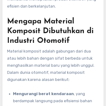
efisien dan berkelanjutan.
Mengapa Material
Komposit Dibutuhkan di
Industri Otomotif
Material komposit adalah gabungan dari dua
atau lebih bahan dengan sifat berbeda untuk
menghasilkan material baru yang lebih unggul.
Dalam dunia otomotif, material komposit
digunakan karena alasan berikut:
Mengurangi berat kendaraan
, yang
berdampak langsung pada efisiensi bahan