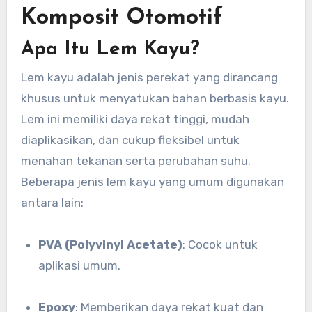
Komposit Otomotif
Apa Itu Lem Kayu?
Lem kayu adalah jenis perekat yang dirancang
khusus untuk menyatukan bahan berbasis kayu.
Lem ini memiliki daya rekat tinggi, mudah
diaplikasikan, dan cukup fleksibel untuk
menahan tekanan serta perubahan suhu.
Beberapa jenis lem kayu yang umum digunakan
antara lain:
PVA (Polyvinyl Acetate)
: Cocok untuk
aplikasi umum.
Epoxy
: Memberikan daya rekat kuat dan