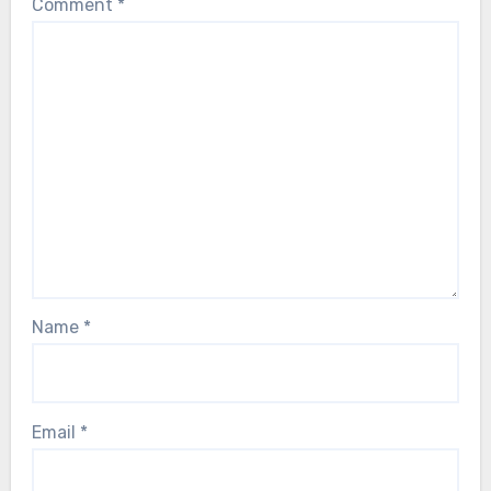
Comment
*
Name
*
Email
*