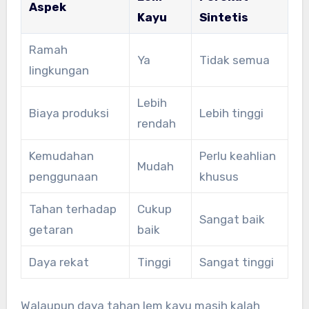
Aspek
Kayu
Sintetis
Ramah
Ya
Tidak semua
lingkungan
Lebih
Biaya produksi
Lebih tinggi
rendah
Kemudahan
Perlu keahlian
Mudah
penggunaan
khusus
Tahan terhadap
Cukup
Sangat baik
getaran
baik
Daya rekat
Tinggi
Sangat tinggi
Walaupun daya tahan lem kayu masih kalah