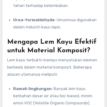
tahan terhadap kelembaban.
Urea-formaldehyde
: Umumnya digunakan
dalam industri kayu lapis.
Mengapa Lem Kayu Efektif
untuk Material Komposit?
Lem kayu terbukti mampu menyatukan elemen
berbeda dalam material komposit. Beberapa
alasan utamanya meliputi:
Ramah lingkungan
: Banyak lem kayu
berbahan dasar air atau bio-based, minim
emisi VOC (Volatile Organic Compounds).