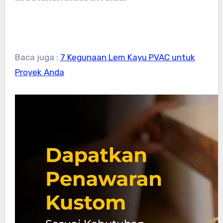
Baca juga :
7 Kegunaan Lem Kayu PVAC untuk
Proyek Anda