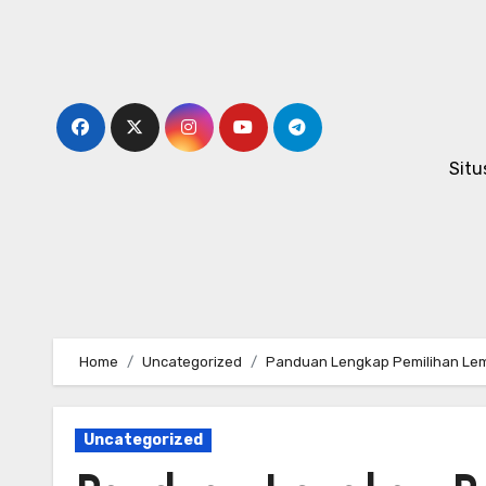
Skip
to
content
Situ
Home
Uncategorized
Panduan Lengkap Pemilihan Lem 
Uncategorized