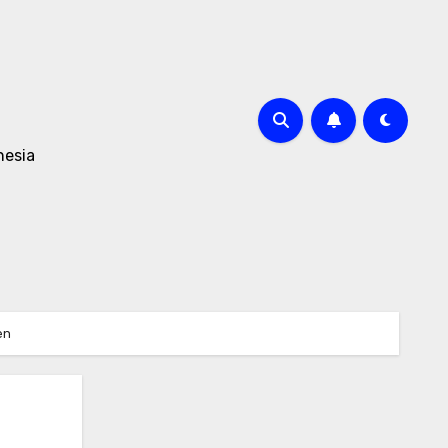
nesia
en