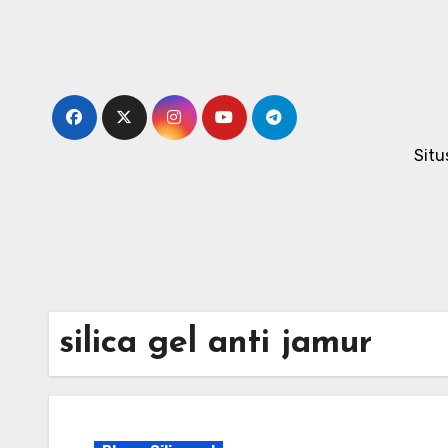
Skip
to
content
Situ
silica gel anti jamur