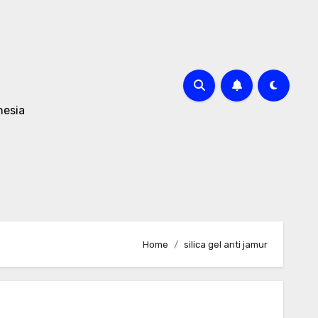
nesia
Home
silica gel anti jamur