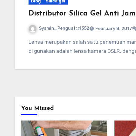
Blog
Silica gel
Distributor Silica Gel Anti J
Sysmin_Penguat@1352
February 8, 2017
Lensa merupakan salah satu penemuan manusia yang besar dan juga sangat bermanfaat untuk berbagai hal. Salah satu jenis lensa yang dapat
di gunakan adalah lensa kamera DSLR, denga
You Missed