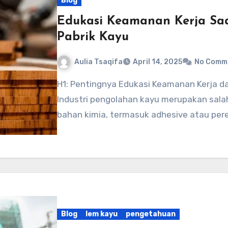
Blog
Edukasi Keamanan Kerja Sa
Pabrik Kayu
Aulia Tsaqifa
April 14, 2025
No Comm
H1: Pentingnya Edukasi Keamanan Kerja dalam Penggunaan Adhesive di Pabrik Kayu
Industri pengolahan kayu merupakan sala
bahan kimia, termasuk adhesive atau per
Blog
lem kayu
pengetahuan