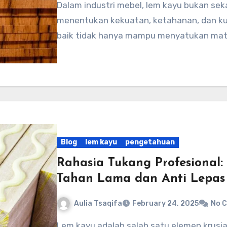
Dalam industri mebel, lem kayu bukan sekadar perekat biasa. Keberadaannya
menentukan kekuatan, ketahanan, dan kua
baik tidak hanya mampu menyatukan mate
Blog
lem kayu
pengetahuan
Rahasia Tukang Profesional
Tahan Lama dan Anti Lepas
Aulia Tsaqifa
February 24, 2025
No 
Lem kayu adalah salah satu elemen krusial dalam berbagai proyek pertukangan, mulai