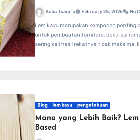
Aulia Tsaqifa
February 28, 2025
No 
Lem kayu merupakan komponen penting dalam berbagai proyek pertukangan, baik
untuk pembuatan furniture, dekorasi ru
sering kali hasil rekatnya tidak maksima
Blog
lem kayu
pengetahuan
Mana yang Lebih Baik? Lem K
Based