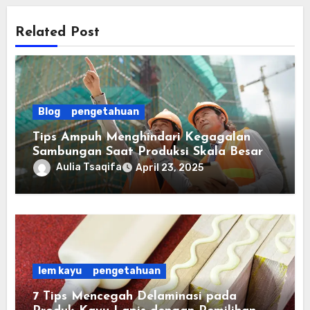
Related Post
Blog
pengetahuan
Tips Ampuh Menghindari Kegagalan
Sambungan Saat Produksi Skala Besar
Aulia Tsaqifa
April 23, 2025
lem kayu
pengetahuan
7 Tips Mencegah Delaminasi pada