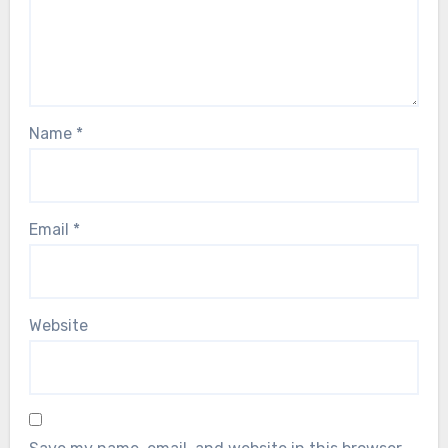
Name
*
Email
*
Website