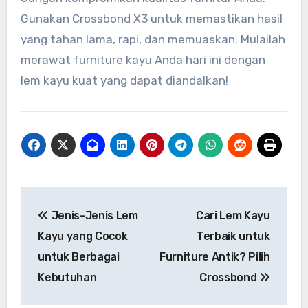
Gunakan Crossbond X3 untuk memastikan hasil
yang tahan lama, rapi, dan memuaskan. Mulailah
merawat furniture kayu Anda hari ini dengan
lem kayu kuat yang dapat diandalkan!
Post
Jenis-Jenis Lem
Cari Lem Kayu
navigation
Kayu yang Cocok
Terbaik untuk
untuk Berbagai
Furniture Antik? Pilih
Kebutuhan
Crossbond