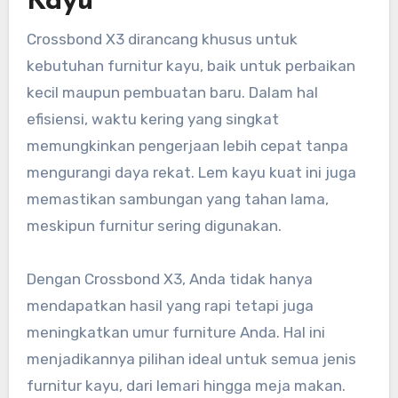
Kayu
Crossbond X3 dirancang khusus untuk
kebutuhan furnitur kayu, baik untuk perbaikan
kecil maupun pembuatan baru. Dalam hal
efisiensi, waktu kering yang singkat
memungkinkan pengerjaan lebih cepat tanpa
mengurangi daya rekat. Lem kayu kuat ini juga
memastikan sambungan yang tahan lama,
meskipun furnitur sering digunakan.
Dengan Crossbond X3, Anda tidak hanya
mendapatkan hasil yang rapi tetapi juga
meningkatkan umur furniture Anda. Hal ini
menjadikannya pilihan ideal untuk semua jenis
furnitur kayu, dari lemari hingga meja makan.