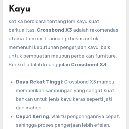
Kayu
Ketika berbicara tentang lem kayu kuat
berkualitas,
Crossbond X3
adalah rekomendasi
utama. Lem ini dirancang khusus untuk
memenuhi kebutuhan pengerjaan kayu, baik
untuk pembuatan maupun perbaikan furniture.
Berikut adalah keunggulan
Crossbond X3
:
Daya Rekat Tinggi
: Crossbond X3 mampu
memberikan sambungan yang sangat kuat,
bahkan untuk jenis kayu keras seperti jati
dan mahoni.
Cepat Kering
: Waktu pengeringannya cepat,
sehingga proses pengerjaan lebih efisien.