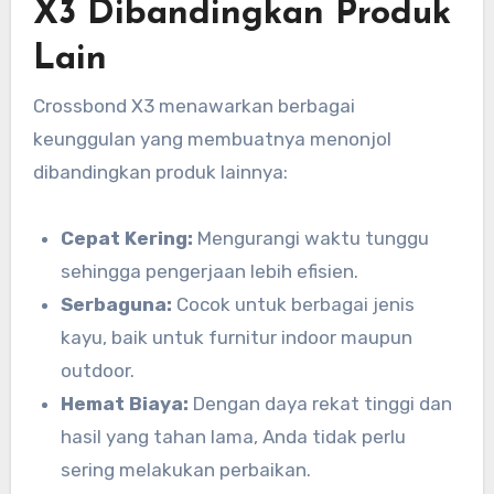
X3 Dibandingkan Produk
Lain
Crossbond X3 menawarkan berbagai
keunggulan yang membuatnya menonjol
dibandingkan produk lainnya:
Cepat Kering:
Mengurangi waktu tunggu
sehingga pengerjaan lebih efisien.
Serbaguna:
Cocok untuk berbagai jenis
kayu, baik untuk furnitur indoor maupun
outdoor.
Hemat Biaya:
Dengan daya rekat tinggi dan
hasil yang tahan lama, Anda tidak perlu
sering melakukan perbaikan.