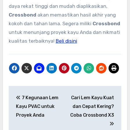
daya rekat tinggi dan mudah diaplikasikan,
Crossbond
akan memastikan hasil akhir yang
kokoh dan tahan lama. Segera miliki
Crossbond
untuk menunjang proyek kayu Anda dan nikmati
kualitas terbaiknya!
Beli disini
Post
7 Kegunaan Lem
Cari Lem Kayu Kuat
navigation
Kayu PVAC untuk
dan Cepat Kering?
Proyek Anda
Coba Crossbond X3