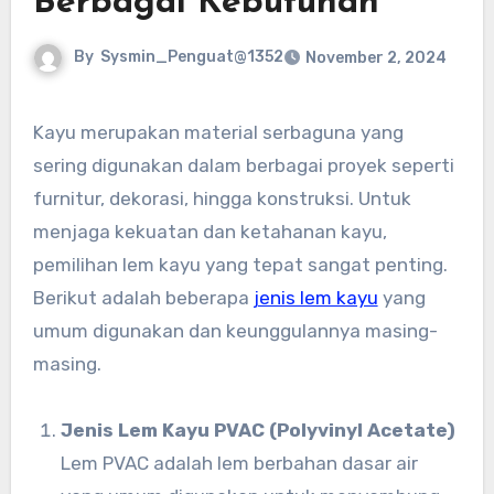
Berbagai Kebutuhan
By
Sysmin_Penguat@1352
November 2, 2024
Kayu merupakan material serbaguna yang
sering digunakan dalam berbagai proyek seperti
furnitur, dekorasi, hingga konstruksi. Untuk
menjaga kekuatan dan ketahanan kayu,
pemilihan lem kayu yang tepat sangat penting.
Berikut adalah beberapa
jenis lem kayu
yang
umum digunakan dan keunggulannya masing-
masing.
Jenis Lem Kayu PVAC (Polyvinyl Acetate)
Lem PVAC adalah lem berbahan dasar air