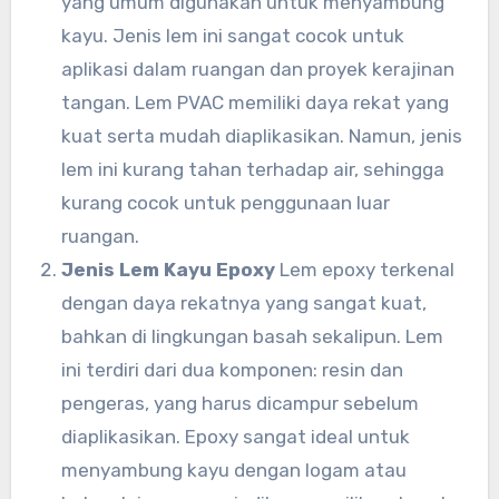
yang umum digunakan untuk menyambung
kayu. Jenis lem ini sangat cocok untuk
aplikasi dalam ruangan dan proyek kerajinan
tangan. Lem PVAC memiliki daya rekat yang
kuat serta mudah diaplikasikan. Namun, jenis
lem ini kurang tahan terhadap air, sehingga
kurang cocok untuk penggunaan luar
ruangan.
Jenis Lem Kayu Epoxy
Lem epoxy terkenal
dengan daya rekatnya yang sangat kuat,
bahkan di lingkungan basah sekalipun. Lem
ini terdiri dari dua komponen: resin dan
pengeras, yang harus dicampur sebelum
diaplikasikan. Epoxy sangat ideal untuk
menyambung kayu dengan logam atau