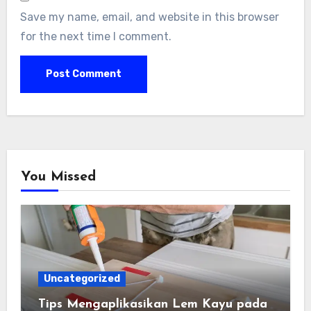
Save my name, email, and website in this browser
for the next time I comment.
You Missed
Uncategorized
Tips Mengaplikasikan Lem Kayu pada