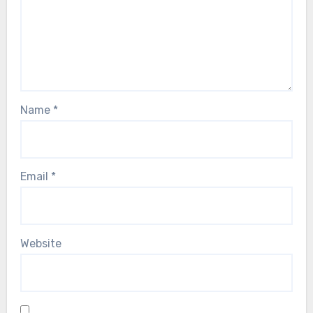
Name
*
Email
*
Website