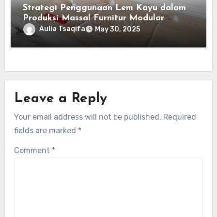
Strategi Penggunaan Lem Kayu dalam
Produksi Massal Furnitur Modular
Aulia Tsaqifa
May 30, 2025
Leave a Reply
Your email address will not be published.
Required
fields are marked
*
Comment
*