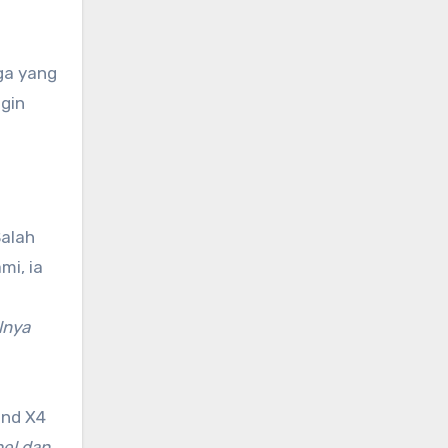
ga yang
ngin
Salah
mi, ia
lnya
ond X4
bel dan