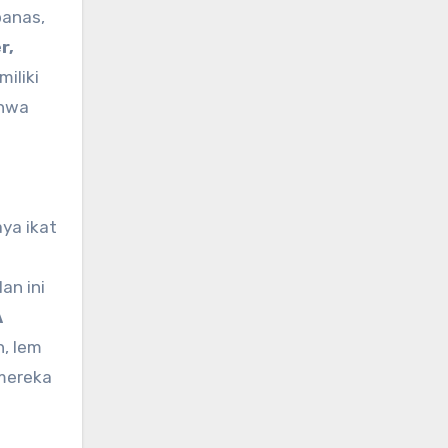
panas,
r,
iliki
ahwa
ya ikat
an ini
A
n, lem
 mereka