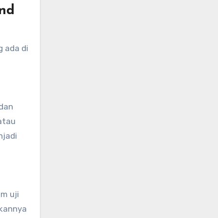
nd
 ada di
 dan
atau
njadi
m uji
ikannya