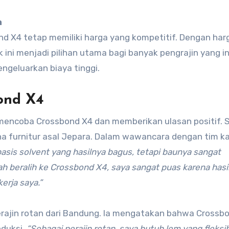
m
d X4 tetap memiliki harga yang kompetitif. Dengan har
 ini menjadi pilihan utama bagi banyak pengrajin yang i
geluarkan biaya tinggi.
ond X4
 mencoba Crossbond X4 dan memberikan ulasan positif. 
a furnitur asal Jepara. Dalam wawancara dengan tim ka
sis solvent yang hasilnya bagus, tetapi baunya sangat
h beralih ke Crossbond X4, saya sangat puas karena hasi
erja saya.”
erajin rotan dari Bandung. Ia mengatakan bahwa Crossb
oduksi.
“Sebagai perajin rotan, saya butuh lem yang fleksi