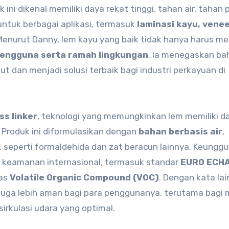
k ini dikenal memiliki daya rekat tinggi, tahan air, tahan 
ntuk berbagai aplikasi, termasuk
laminasi kayu, venee
 Menurut Danny, lem kayu yang baik tidak hanya harus mem
pengguna serta ramah lingkungan
. Ia menegaskan b
dan menjadi solusi terbaik bagi industri perkayuan di
ss linker
, teknologi yang memungkinkan lem memiliki da
 Produk ini diformulasikan dengan
bahan berbasis air
,
, seperti formaldehida dan zat beracun lainnya. Keunggul
 keamanan internasional, termasuk standar
EURO ECH
tas
Volatile Organic Compound (VOC)
. Dengan kata lai
i juga lebih aman bagi para penggunanya, terutama bagi
irkulasi udara yang optimal.