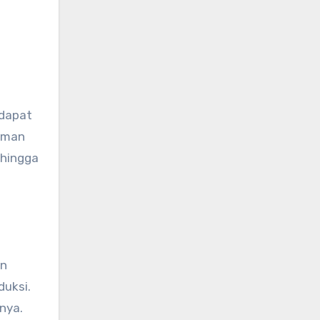
 dapat
 aman
ehingga
an
duksi.
nya.