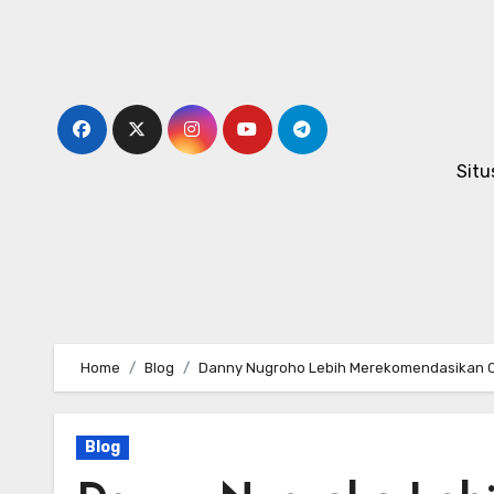
Skip
to
content
Situ
Home
Blog
Danny Nugroho Lebih Merekomendasikan 
Blog