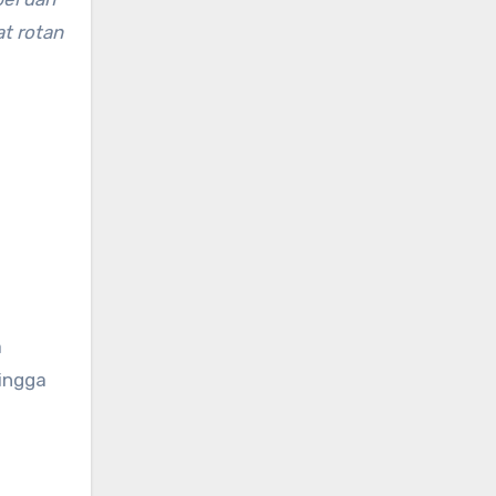
at rotan
a
ingga