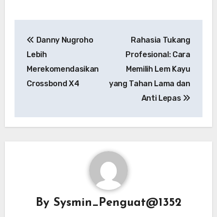
Post
Danny Nugroho
Rahasia Tukang
navigation
Lebih
Profesional: Cara
Merekomendasikan
Memilih Lem Kayu
Crossbond X4
yang Tahan Lama dan
Anti Lepas
By
Sysmin_Penguat@1352